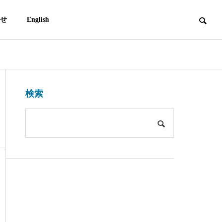
せ
English
kintsugi
kintsugi
営業時間・アクセス
検索
Hours & Access
AIの時代に金継ぎは必要なのか？
京都で金継ぎ体
金継ぎの哲学と「意味のある無
京都イベントを
器リサイクル
駄」 Meaningful Inefficiency
町家で【期間限定：
日〜16日】
エコに関心ある企業様と共に