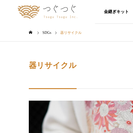
金継ぎキット
SDGs
器リサイクル
kintsugi
school-
会社概要
Company Profile
器リサイクル
SDGs
Blogs
Company
Sustainable Development
Yuki\'s Blogs
Goals（持続可能な開発目
Company Profile
標）
【採用情報
ぐで働く
2025
浅草の田窯にて、金継ぎ実演・修
伝統技術
・御茶ノ
理相談会を開催します！2026/7/26
できる？
Recruitment
金継ぎ器
（日）
の失敗と
工芸大学
金継ぎ器の販
演