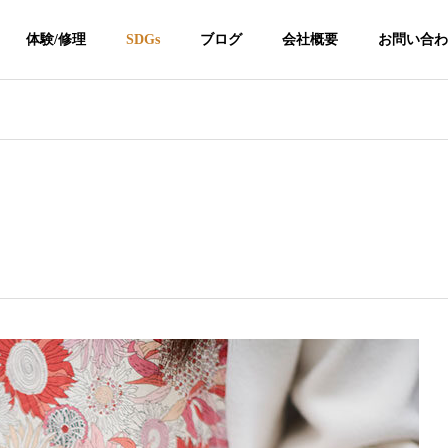
体験/修理
SDGs
ブログ
会社概要
お問い合わ
kintsugi
kintsugi
企業理念
Corporate Philosophy
】金継ぎつぐつ
個人情報保護方針
は「好き」だけで仕事に
つぐつぐ金継ぎ作品展2026 開催の
Privacy Protection
 — 金継ぎで起業した俣野
お知らせ
の販売
金継ぎレンタル
挫折のリアル—京都伝統
校「伝統産業論」での講
売を開始
金継ぎ器の貸し出し