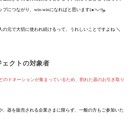
みなさまのご好意が、企業イメージアップ・集客アップにつながり、win-winになればと思います(๑˃̵ᴗ˂̵)و.
人の元で大切に使われ続けるって、うれしいことですよね ＼
ジェクトの対象者
ほどのドネーションが集まっているため、割れた器のお引き取り
や、器を販売される企業さまに限らず、一般の方もご参加いた