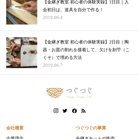
【金継ぎ教室 初心者の体験実録】1日目｜入
会初日は、道具を自分で作る！
2019.06.4
【金継ぎ教室 初心者の体験実録】2日目｜陶
器・お皿の割れを接着して、欠けを刻苧（こ
くそ）で埋める方法
2019.06.7
会社概要
つぐつぐの事業
企業理念
金継ぎキットの販売