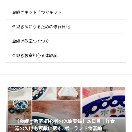
金継ぎキット「つぐキット」
金継ぎ師になるための修行日記
金継ぎ教室つぐつぐ
金継ぎ教室初心者体験記
【金継ぎ教室 初心者の体験実録】26日目｜洋食
器の欠けも素敵に蘇る♪ポーランド食器編