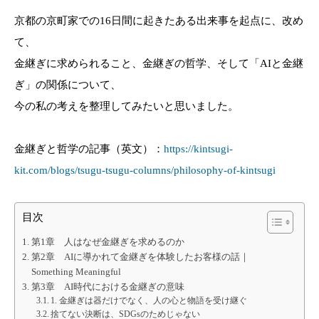
京都の京町家での16日間に起きたある出来事を起点に、改め
て、
金継ぎに求められること、金継ぎの哲学、そして「AIと金継
ぎ」の関係について、
今の私の考えを整理してみたいと思いました。
金継ぎと哲学の記事（英文）：
https://kintsugi-
kit.com/blogs/tsugu-tsugu-columns/philosophy-of-kintsugi
目次
第1章 人はなぜ金継ぎを求めるのか
第2章 AIに導かれて金継ぎを体験したお客様の話｜
Something Meaningful
第3章 AI時代における金継ぎの意味
1. 金継ぎは器だけでなく、人の心と物語を受け継ぐ
捨てない決断は、SDGsのためじゃない