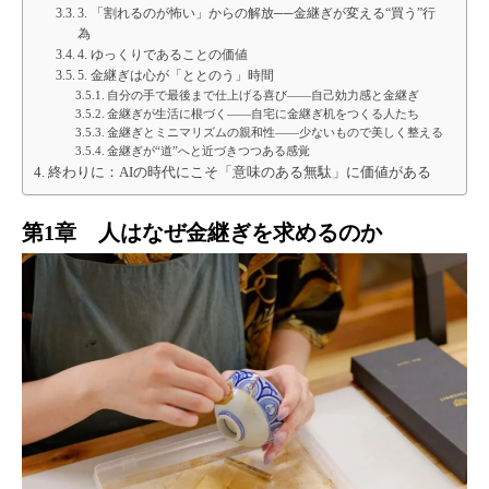
3. 「割れるのが怖い」からの解放──金継ぎが変える“買う”行
為
4. ゆっくりであることの価値
5. 金継ぎは心が「ととのう」時間
自分の手で最後まで仕上げる喜び——自己効力感と金継ぎ
金継ぎが生活に根づく——自宅に金継ぎ机をつくる人たち
金継ぎとミニマリズムの親和性——少ないもので美しく整える
金継ぎが“道”へと近づきつつある感覚
終わりに：AIの時代にこそ「意味のある無駄」に価値がある
第1章 人はなぜ金継ぎを求めるのか