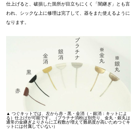
仕上げると、破損した箇所が目立ちにくく「闇継ぎ」とも言
われ、シックな上に修理は完了して、器をまた使えるように
なります。
▲ つぐキットでは、左から赤・黒・金消（・銀消：キットによ
る）仕上げが可能です。（プラチナ消粉は別売り、金丸・銀丸は
通常の金継ぎよりさらに工程数が増えて難易度が高いためつぐキ
ットには付属していない）