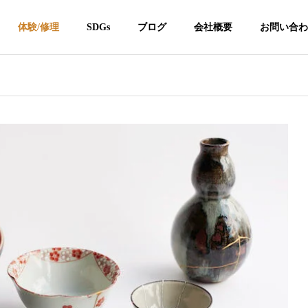
体験/修理
SDGs
ブログ
会社概要
お問い合わ
kintsugi
kintsugi
企業理念
Corporate Philosophy
】金継ぎつぐつ
個人情報保護方針
は「好き」だけで仕事に
つぐつぐ金継ぎ作品展2026 開催の
Privacy Protection
 — 金継ぎで起業した俣野
お知らせ
の販売
金継ぎレンタル
挫折のリアル—京都伝統
校「伝統産業論」での講
売を開始
金継ぎ器の貸し出し