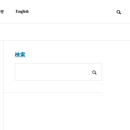
せ
English
kintsugi
kintsugi
営業時間・アクセス
検索
Hours & Access
AIの時代に金継ぎは必要なのか？
京都で金継ぎ体
金継ぎの哲学と「意味のある無
京都イベントを
器リサイクル
駄」 Meaningful Inefficiency
町家で【期間限定：
日〜16日】
エコに関心ある企業様と共に