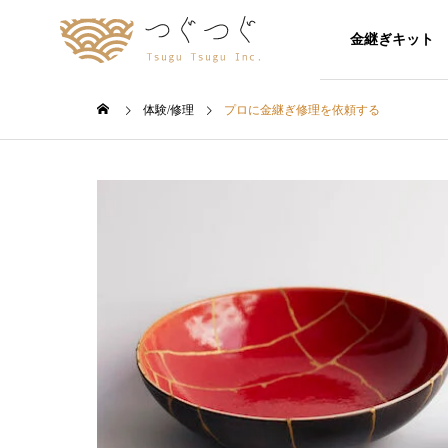
金継ぎキット
体験/修理
プロに金継ぎ修理を依頼する
kintsugi
school-
会社概要
Company Profile
SDGs
Blogs
Company
Sustainable Development
Yuki\'s Blogs
Goals（持続可能な開発目
Company Profile
標）
【採用情報
ぐで働く
2025
浅草の田窯にて、金継ぎ実演・修
伝統技術
・御茶ノ
理相談会を開催します！2026/7/26
できる？
Recruitment
金継ぎ器
（日）
の失敗と
工芸大学
金継ぎ器の販
演