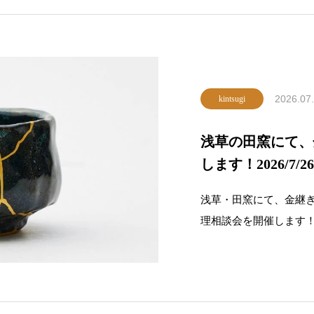
2026.07
kintsugi
浅草の田窯にて、
します！2026/7/
浅草・田窯にて、金継
理相談会を開催します
か、割れ・欠け・ひび
す。ご自宅に直したい
い。イベント概要日時7