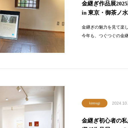
金継ぎ作品展2025
in 東京・御茶
金継ぎの魅力を見て楽
今年も、つぐつぐの金
展を開催します！会場
クセスしやすい御茶ノ
作品を通じて新たな発
2024.10
kintsugi
金継ぎ初心者の私