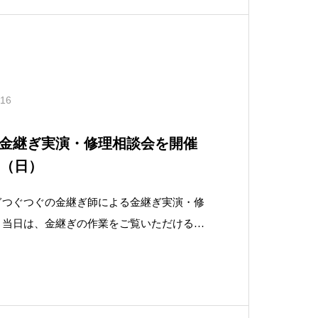
.16
金継ぎ実演・修理相談会を開催
26（日）
ぎつぐつぐの金継ぎ師による金継ぎ実演・修
！当日は、金継ぎの作業をご覧いただけるほ
のある器の修理相談やお見積もりも承りま
器がある方は、ぜひこの機会にお持ちくださ
月26日（日）