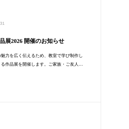
.31
展2026 開催のお知らせ
の魅力を広く伝えるため、教室で学び制作し
よる作品展を開催します。ご家族・ご友人は
ぎに触れない方にも気軽にご覧いただける展
ス越し／KS46Wall）です。ぜひ生徒様
場としてご活用いただき、たくさん