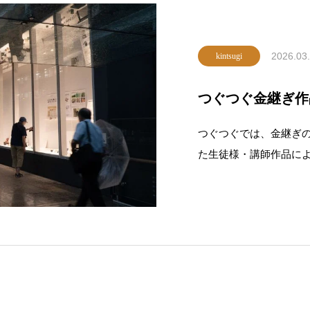
2026.03
kintsugi
つぐつぐ金継ぎ作品
つぐつぐでは、金継ぎ
た生徒様・講師作品に
もちろん、普段は金継
示です。観覧は無料（ガラ
は普段の成果の発表の