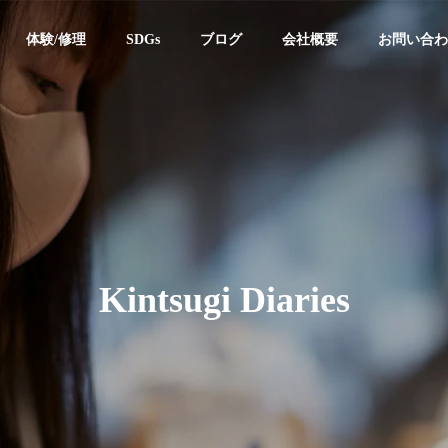
体験/修理
SDGs
ブログ
会社概要
お問い合わ
kintsugi
kintsugi
企業理念
Corporate Philosophy
Kintsugi Diaries
】金継ぎつぐつ
個人情報保護方針
は「好き」だけで仕事に
つぐつぐ金継ぎ作品展2026 開催の
Privacy Protection
 — 金継ぎで起業した俣野
お知らせ
の販売
金継ぎレンタル
挫折のリアル—京都伝統
校「伝統産業論」での講
売を開始
金継ぎ器の貸し出し