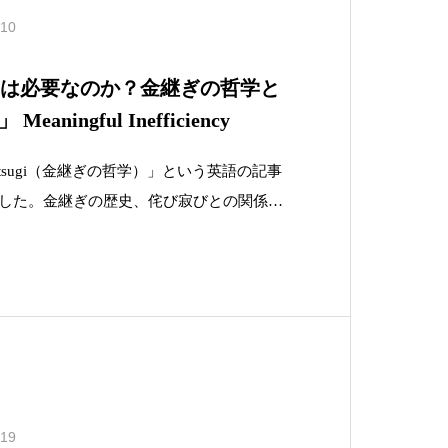
.10
ぎは必要なのか？金継ぎの哲学と
ningful Inefficiency
f Kintsugi（金継ぎの哲学）」という英語の記事
きました。金継ぎの歴史、侘び寂びとの関係、
と海外の方の間の金継ぎ観の違い…。その時
読むと、自分にとって出発点となる記事だっ
ら数年経ち
.19