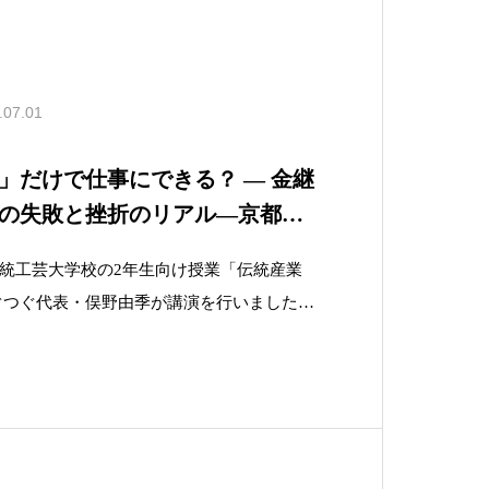
.07.01
」だけで仕事にできる？ — 金継
の失敗と挫折のリアル—京都伝
統産業論」での講演
都伝統工芸大学校の2年生向け授業「伝統産業
ぐつぐ代表・俣野由季が講演を行いました。
統工芸大学校より、「伝統産業とその隣接領
を、学生の進路を考える機会として届けた
たことをきっかけに実現しま