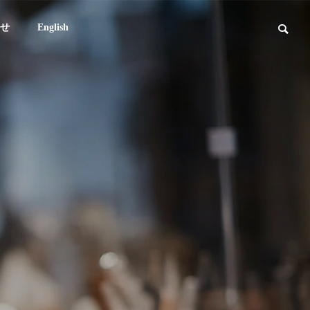
せ
English
kintsugi
kintsugi
営業時間・アクセス
Hours & Access
AIの時代に金継ぎは必要なのか？
京都で金継ぎ体
金継ぎの哲学と「意味のある無
京都イベントを
器リサイクル
駄」 Meaningful Inefficiency
町家で【期間限定：
日〜16日】
エコに関心ある企業様と共に