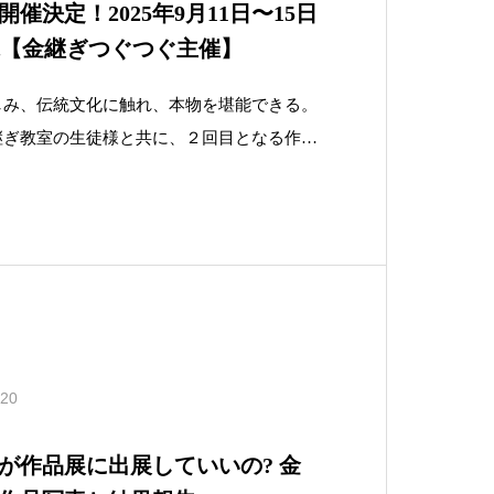
開催決定！2025年9月11日〜15日
ノ水【金継ぎつぐつぐ主催】
しみ、伝統文化に触れ、本物を堪能できる。
継ぎ教室の生徒様と共に、２回目となる作品
は通行人が多く、国内外からの観光客にもア
水ソラシティです。金継ぎの美しさに触れ、
見をしてみませんか？
.20
が作品展に出展していいの? 金