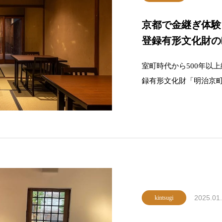
京都で金継ぎ体験
登録有形文化財の町
日〜16日】
室町時代から500年以
録有形文化財「明治京
します。英語対応の金
よる実演・販売など、京
す。English Page: https://
2025.01
kintsugi