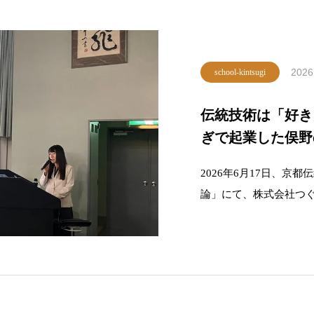
2026
school-kintsugi
伝統技術は「好き
ぎで起業した俣野
統工芸大学校「伝
2026年6月17日、京
論」にて、株式会社つ
今回の講演は、京都伝
域に携わる実務家の話
い」とご依頼いただい