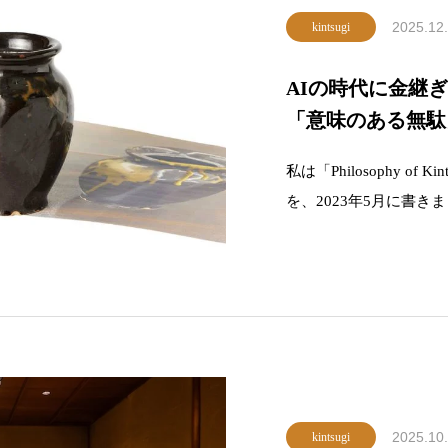
2025.12
kintsugi
AIの時代に金継
「意味のある無駄」 Mea
私は「Philosophy o
を、2023年5月に書
うるしの特性、日本人
の自分の考えを改めて
たと思います。それか
2025.10
kintsugi