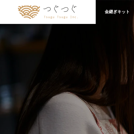
金継ぎキット
kintsugi
school-
会社概要
Company Profile
SDGs
Blogs
Company
Sustainable Development
Yuki\'s Blogs
Goals（持続可能な開発目
Company Profile
標）
【採用情報
ぐで働く
2025
浅草の田窯にて、金継ぎ実演・修
伝統技術
・御茶ノ
理相談会を開催します！2026/7/26
できる？
Recruitment
金継ぎ器
（日）
の失敗と
工芸大学
金継ぎ器の販
演