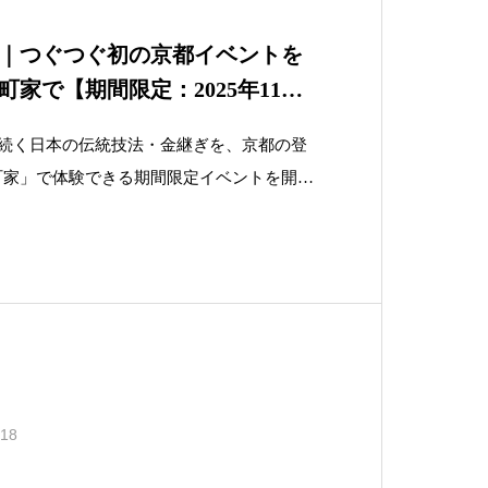
｜つぐつぐ初の京都イベントを
家で【期間限定：2025年11月1
上続く日本の伝統技法・金継ぎを、京都の登
町家」で体験できる期間限定イベントを開催
継ぎワークショップや修理受付、金継ぎ師に
都ならではの“伝統と再生”の文化体験で
.18