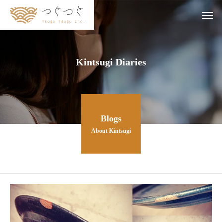
Kintsugi Diaries
Blogs
About Kintsugi