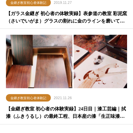
2019.11.27
金継ぎ教室初心者体験記
【ガラス金継ぎ 初心者の体験実録】表参道の教室 彩泥窯
（さいでいがま）グラスの割れに金のラインを磨いて完
成！
2021.11.26
金継ぎ教室初心者体験記
【金継ぎ教室 初心者の体験実録】24日目｜漆工芸編｜拭
漆（ふきうるし）の最終工程、日本産の漆「生正味漆」
で仕上げ！