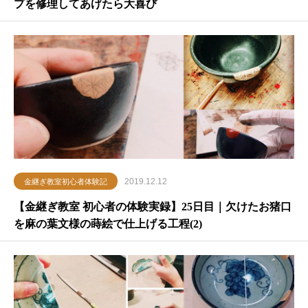
プを修理してあげたら大喜び
2019.12.12
金継ぎ教室初心者体験記
【金継ぎ教室 初心者の体験実録】25日目｜欠けたお猪口
を麻の葉文様の蒔絵で仕上げる工程(2)