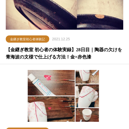
2021.12.25
金継ぎ教室初心者体験記
【金継ぎ教室 初心者の体験実録】28日目｜陶器の欠けを
青海波の文様で仕上げる方法！金×赤色漆