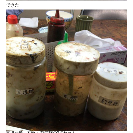
できた
三辺地粉、木粉・ 刻苧綿の3点セット