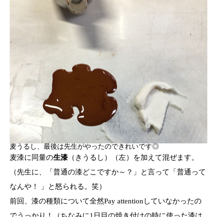
麦うるし、最後は先生がやったのできれいです◎
麦漆に同量の
生漆
（きうるし）（左）を加えて混ぜます。
（先生に、「普通の漆どこですか～？」と言って「普通って
なんや！ 」と怒られる。笑）
前回、漆の種類について全然Pay attentionしていなかったの
でうっかり！（ちなみに1日目の焼き付けの時に使った漆は