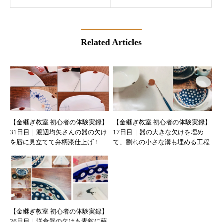
Related Articles
【金継ぎ教室 初心者の体験実録】
【金継ぎ教室 初心者の体験実録】
31日目｜渡辺均矢さんの器の欠け
17日目｜器の大きな欠けを埋め
を唇に見立てて弁柄漆仕上げ！
て、割れの小さな溝も埋める工程
【金継ぎ教室 初心者の体験実録】
26日目｜洋食器の欠けも素敵に蘇