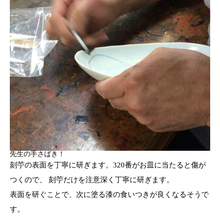
先生の手さばき！
刻苧の表面を丁寧に研ぎます。320番がお皿に当たると傷が
つくので、 刻苧だけを注意深く丁寧に研ぎます。
表面を研ぐことで、次に塗る漆の食いつきが良くなるそうで
す。