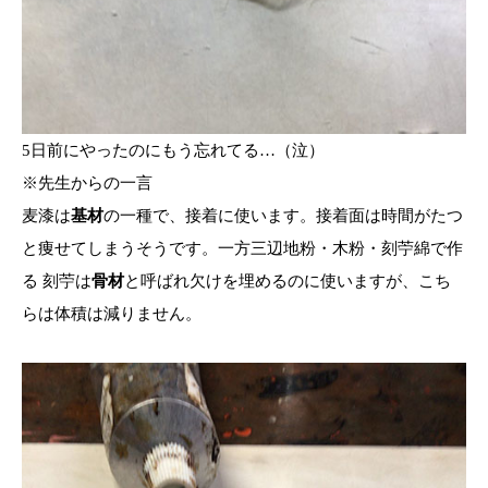
5日前にやったのにもう忘れてる…（泣）
※先生からの一言
麦漆は
基材
の一種で、接着に使います。接着面は時間がたつ
と痩せてしまうそうです。一方三辺地粉・木粉・刻苧綿で作
る 刻苧は
骨材
と呼ばれ欠けを埋めるのに使いますが、こち
らは体積は減りません。