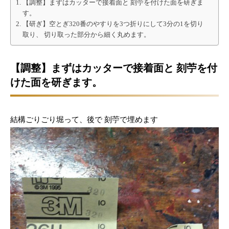
【調整】まずはカッターで接着面と 刻苧を付けた面を研ぎま
す。
【研ぎ】空とぎ320番のやすりを3つ折りにして3分の1を切り
取り、 切り取った部分から細く丸めます。
【調整】まずはカッターで接着面と 刻苧を付
けた面を研ぎます。
結構ごりごり堀って、後で 刻苧で埋めます