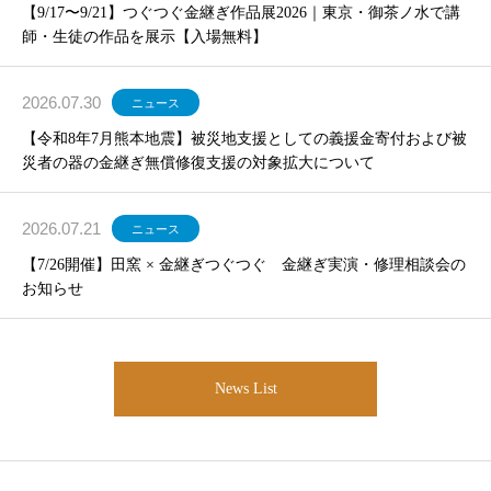
【9/17〜9/21】つぐつぐ金継ぎ作品展2026｜東京・御茶ノ水で講
師・生徒の作品を展示【入場無料】
2026.07.30
ニュース
【令和8年7月熊本地震】被災地支援としての義援金寄付および被
災者の器の金継ぎ無償修復支援の対象拡大について
2026.07.21
ニュース
【7/26開催】田窯 × 金継ぎつぐつぐ 金継ぎ実演・修理相談会の
お知らせ
News List