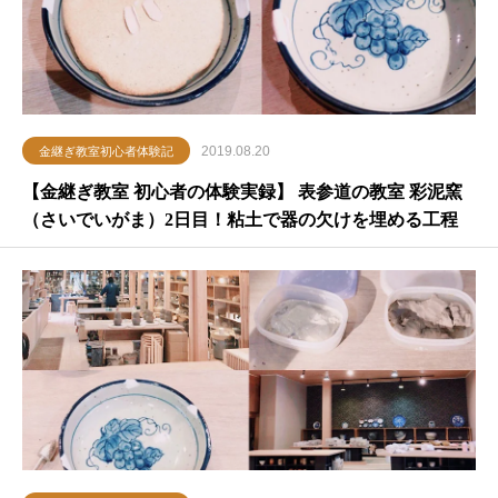
2019.08.20
金継ぎ教室初心者体験記
【金継ぎ教室 初心者の体験実録】 表参道の教室 彩泥窯
（さいでいがま）2日目！粘土で器の欠けを埋める工程