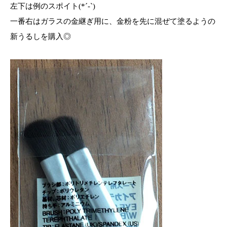
左下は例のスポイト(*´-`)
一番右はガラスの金継ぎ用に、金粉を先に混ぜて塗るようの
新うるしを購入◎