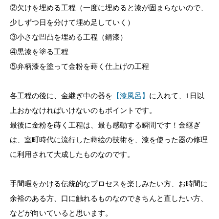
②欠けを埋める工程（一度に埋めると漆が固まらないので、
少しずつ日を分けて埋め足していく）
③小さな凹凸を埋める工程（錆漆）
④黒漆を塗る工程
⑤弁柄漆を塗って金粉を蒔く仕上げの工程
各工程の後に、金継ぎ中の器を
【漆風呂】
に入れて、1日以
上おかなければいけないのもポイントです。
最後に金粉を蒔く工程は、最も感動する瞬間です！金継ぎ
は、室町時代に流行した蒔絵の技術を、漆を使った器の修理
に利用されて大成したものなのです。
手間暇をかける伝統的なプロセスを楽しみたい方、お時間に
余裕のある方、口に触れるものなのできちんと直したい方、
などが向いていると思います。