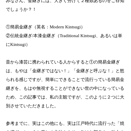
みなさん、金継ぎには、大きく分けて２種類あるのをご存知
でしょうか？！
①簡易金継ぎ（英名：Modern Kintsugi）
②伝統金継ぎ/本漆金継ぎ（Traditional Kintsugi、あるいは単
にKintsugi）
昔から漆芸に携わられている人からすると①の簡易金継ぎ
は、もやは「金継ぎではない！」「金継ぎと呼ぶな！」と怒
られる感じですが、簡単にできることで流行っている簡易金
継ぎを、もはや無視することができない世の中になっている
ため、この記事では、私の主観ですが、このように２つに大
別させていただきました。
参考までに、実はこの他にも、実は江戸時代に流行った「焼