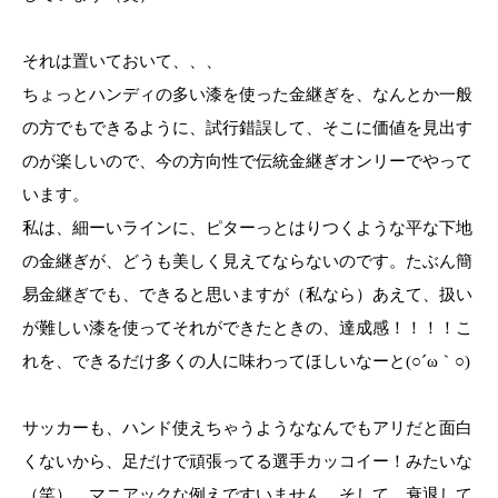
それは置いておいて、、、
ちょっとハンディの多い漆を使った金継ぎを、なんとか一般
の方でもできるように、試行錯誤して、そこに価値を見出す
のが楽しいので、今の方向性で伝統金継ぎオンリーでやって
います。
私は、細ーいラインに、ピターっとはりつくような平な下地
の金継ぎが、どうも美しく見えてならないのです。たぶん簡
易金継ぎでも、できると思いますが（私なら）あえて、扱い
が難しい漆を使ってそれができたときの、達成感！！！！こ
れを、できるだけ多くの人に味わってほしいなーと(○´ω｀○)
サッカーも、ハンド使えちゃうようななんでもアリだと面白
くないから、足だけで頑張ってる選手カッコイー！みたいな
（笑）…マニアックな例えですいません。そして、衰退して