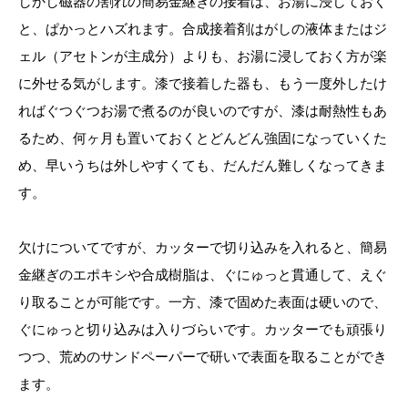
しかし磁器の割れの簡易金継ぎの接着は、お湯に浸しておく
と、ぱかっとハズれます。合成接着剤はがしの液体またはジ
ェル（アセトンが主成分）よりも、お湯に浸しておく方が楽
に外せる気がします。漆で接着した器も、もう一度外したけ
ればぐつぐつお湯で煮るのが良いのですが、漆は耐熱性もあ
るため、何ヶ月も置いておくとどんどん強固になっていくた
め、早いうちは外しやすくても、だんだん難しくなってきま
す。
欠けについてですが、カッターで切り込みを入れると、簡易
金継ぎのエポキシや合成樹脂は、ぐにゅっと貫通して、えぐ
り取ることが可能です。一方、漆で固めた表面は硬いので、
ぐにゅっと切り込みは入りづらいです。カッターでも頑張り
つつ、荒めのサンドペーパーで研いで表面を取ることができ
ます。