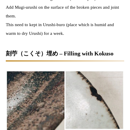
Add Mugi-urushi on the surface of the broken pieces and joint
them.
This need to kept in Urushi-buro (place which is humid and
warm to dry Urushi) for a week.
刻苧（こくそ）埋め – Filling with Kokuso