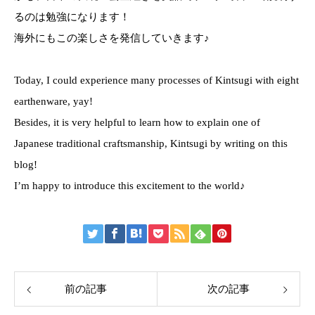
るのは勉強になります！
海外にもこの楽しさを発信していきます♪
Today, I could experience many processes of Kintsugi with eight
earthenware, yay!
Besides, it is very helpful to learn how to explain one of
Japanese traditional craftsmanship, Kintsugi by writing on this
blog!
I’m happy to introduce this excitement to the world♪
前の記事
次の記事