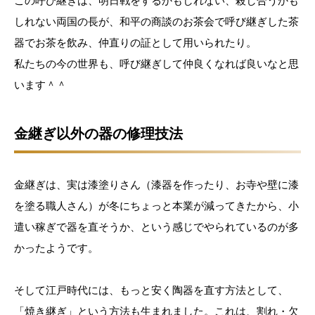
この呼び継ぎは、明日戦をするかもしれない、殺し合うかも
しれない両国の長が、和平の商談のお茶会で呼び継ぎした茶
器でお茶を飲み、仲直りの証として用いられたり。
私たちの今の世界も、呼び継ぎして仲良くなれば良いなと思
います＾＾
金継ぎ以外の器の修理技法
金継ぎは、実は漆塗りさん（漆器を作ったり、お寺や壁に漆
を塗る職人さん）が冬にちょっと本業が減ってきたから、小
遣い稼ぎで器を直そうか、という感じでやられているのが多
かったようです。
そして江戸時代には、もっと安く陶器を直す方法として、
「焼き継ぎ」という方法も生まれました。これは、割れ・欠