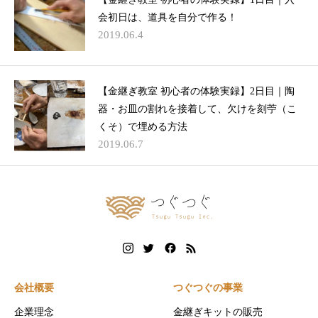
会初日は、道具を自分で作る！
2019.06.4
【金継ぎ教室 初心者の体験実録】2日目｜陶
器・お皿の割れを接着して、欠けを刻苧（こ
くそ）で埋める方法
2019.06.7
会社概要
つぐつぐの事業
企業理念
金継ぎキットの販売