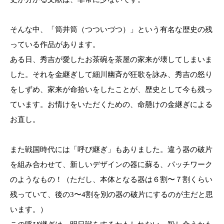
そんな中、「筒井筒（つついづつ）」という有名な歴史の残
っている作品があります。
ある日、秀吉が愛したお茶碗を茶屋の家来が壊してしまいま
した。それを金継ぎして細川幽斉が狂歌を詠み、秀吉の怒り
をしずめ、家来が命拾いをしたことが、歴史として今も残っ
ています。お情けをいただくための、命懸けの金継ぎによる
お直し。
また戦国時代には「呼び継ぎ」もありました。違う器の破片
を組み合わせて、新しいデザインの器に蘇る、パッチワーク
のようなもの！（ただし、本体となる器は６割〜７割くらい
残っていて、後の3〜4割を別の器の破片にするのが主だと思
います。）