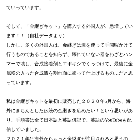
ていっています。
そして、「金継ぎキット」を購入する外国人が、急増してい
ます！！（自社データより）
しかし、多くの外国人は、金継ぎは漆を使って手間暇かけて
行うものであることを知らず、壊れていない器をわざとハン
マーで壊し、合成接着剤とエポキシでくっつけて、最後に金
属粉の入った合成漆を割れ面に塗って仕上げるもの…だと思
っています。
私は金継ぎキットを最初に販売した２０２０年5月から、海
外にきちんとした伝統の金継ぎを広めたい！という思いがあ
り、手順書は全て日本語と英語併記で、英語のYouTubeも配
信していました。
２０２１年は海外からもっと金継ぎが注目されると思うの