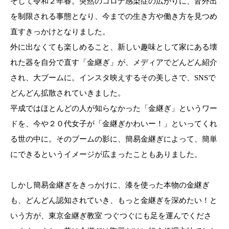
そして令和２年春。突然のコロナ感染症の広がりに、皆外出
を制限される事態となり、今までの生き方や働き方を見つめ
直すきっかけとなりました。
外に出なくても楽しめること、新しい趣味として家にある壊
れた器を自分で直す「金継ぎ」が、メディアでどんどん紹介
され、大ブームに。インスタ映えするその美しさで、SNSで
どんどん拡散されていきました。
平成ではほとんどの人が知らなかった「金継ぎ」というワー
ドを、今や２０代女子が「金継ぎかわいー！」といってくれ
る世の中に。そのブームの影に、簡易金継ぎによって、簡単
にできるというイメージが広まったこともありました。
しかし簡易金継ぎをきっかけに、漆を使った本物の金継ぎ
も、どんどん認知されていき、もっと金継ぎを深めたい！と
いう方が、東京金継ぎ教室 つぐつぐにも足を運んでくださ