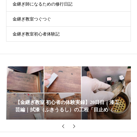
金継ぎ師になるための修行日記
金継ぎ教室つぐつぐ
金継ぎ教室初心者体験記
【金継ぎ教室 初心者の体験実録】20日目｜漆工
芸編｜拭漆（ふきうるし）の工程「目止め（め
どめ）」に挑戦！