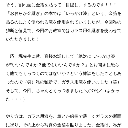
そう、割れ面に金箔を貼って「目隠し」するのです！！！
「おおらか金継ぎ」の本では「いっかけ漆」という、金箔を
貼るのによく使われる漆を使用されていましたが、今回私の
独断と偏見で、今回のお教室ではガラス用金継ぎを使わせて
いただきました！
一応、堀先生に昔、直接お話しして「絶対に”いっかけ漆
が”いいんですか？他でもいいんですか？」とお聞きし恐ら
く他でもくっつくのではないか？という雑談をしたこともあ
ったので（笑）私の独断で、ガラス用漆を使いました（笑）
そして、今回、ちゃんとくっつきました ＼(^O^)／（よかっ
た・・・）
やり方は、ガラス用漆を、筆とか綿棒で薄ーくガラスの断面
に塗り、その上から写真の金箔を貼りました。金箔は、私が