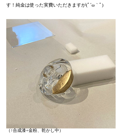
す！純金は使った実費いただきますが(ﾟ´ω｀ﾟ)
（↑合成漆+金粉、乾かし中）